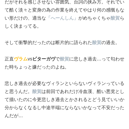
だがそれを感じさせない雰囲気、台詞の挟み方。それでい
て酷く淡々と変身の為の作業を終えてやはり何の感慨もな
い形だけの、適当な
「へーんしん」
がめちゃくちゃ
酸賀
ら
しく決まってる。
そして衝撃的だったのは断片的に語られた
酸賀
の過去。
正直
ヴラム
vs
ビターガヴ
で
酸賀
に悲しき過去…って匂わせ
た時ちょっと嫌だったのよね。
悲しき過去が必要なヴィランといらないヴィランっている
と思うんだ。
酸賀
は前回であれだけ冷血漢、酷い悪党とし
て描いたのに今更悲しき過去とかされるとどう見ていいか
分からなくなるし中途半端にならないかなって不安だった
んだが…