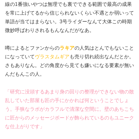
線の1番強いやつは無理でも裏でできる範囲で最高の成果
を常に上げてるから信じられないくらい不遇とか弱いって
単語が当てはまらない。3号ライダーなんて大体この時期
微妙呼ばわりされるもんなんだがなあ。
噂によるとファンからの
ラキア
の人気はとんでもないこと
になっていて
ヴラスタムギア
も売り切れ続出なんだとか。
さもありなん。どの角度から見ても嫌いになる要素が無い
んだもんこの人。
「研究に没頭するあまり身の回りの整理ができない物の散
乱していた部屋も匠の手にかかれば何ということでしょ
う。手狭なラボがカラフルで清潔な空間に。壁のあちこち
に匠からのメッセージボードが飾られているのもユニーク
な仕上がりです」