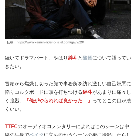
転載：https://www.kamen-rider-official.com/gavv/29/
続いてドラマパート。やはり
絆斗
と
酸賀
について語ってい
きたい。
冒頭から焦燥し切った顔で事務所を訪れ激しい自己嫌悪に
陥りコルクボードに頭を打ちつける
絆斗
があまりに痛々し
く強烈。
「俺がやられれば良かった…」
ってとこの目が凄
くいい。
TTFC
のオーディオコメンタリーによればこのシーンは中
盤の生身で
ベイク
に立ち向かうシーンの後に撮影したらし