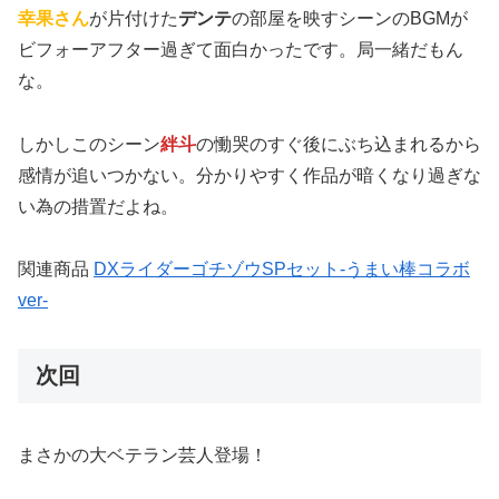
幸果さん
が片付けた
デンテ
の部屋を映すシーンのBGMが
ビフォーアフター過ぎて面白かったです。局一緒だもん
な。
しかしこのシーン
絆斗
の慟哭のすぐ後にぶち込まれるから
感情が追いつかない。分かりやすく作品が暗くなり過ぎな
い為の措置だよね。
関連商品
DXライダーゴチゾウSPセット-うまい棒コラボ
ver-
次回
まさかの大ベテラン芸人登場！