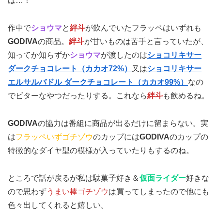
は…！
作中で
ショウマ
と
絆斗
が飲んでいたフラッペはいずれも
GODIVA
の商品。
絆斗
が甘いものは苦手と言っていたが、
知ってか知らずか
ショウマ
が渡したのは
ショコリキサー
ダークチョコレート（カカオ72%）
又は
ショコリキサー
エルサルバドル ダークチョコレート（カカオ99%）
なの
でビターなやつだったりする。これなら
絆斗
も飲めるね。
GODIVA
の協力は番組に商品が出るだけに留まらない。実
は
フラッペいずゴチゾウ
のカップには
GODIVA
のカップの
特徴的なダイヤ型の模様が入っていたりもするのね。
ところで話が戻るが私は駄菓子好き＆
仮面ライダー
好きな
ので思わず
うまい棒ゴチゾウ
は買ってしまったので他にも
色々出してくれると嬉しい。