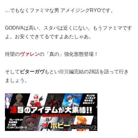
…でもなくファミマな男 アメイジングRYOです。
GODIVAは高い、スタバは近くにない。もうファミマです
よ。お安くできてるですよあたしゃあ。
待望の
ヴァレン
の「真の」強化形態登場！
そして
ビターガヴ
もとい
酸賀
編完結の28話を語って行き
ましょう。