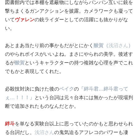
図書館内では本棚を遮蔽物にしながらバンバン互いに銃を
撃ちまくるガンアクションを披露。カメラワークも凝って
いて
ヴァレン
の銃ライダーとしての活躍にも抜かりがな
い。
あとまあ当たり前の事かもだがとにかく
酸賀（
浅沼さん
）
のやられボイスがいいよね。まさにやられの美学。後述す
るが
酸賀
というキャラクターの持つ複雑な心理を声でこれ
でもかと表現してくれた。
必殺技対決に負けた後の
ベイク
の
「絆斗君…絆斗君って
ぇ…！！！」
という台詞は元々台本には無かったが現場判
断で追加されたものなんだとか。
絆斗
を単なる実験台以上に思っていたのかもと思わせられ
る台詞だし、
浅沼さん
の鬼気迫るアフレコのパワーも凄