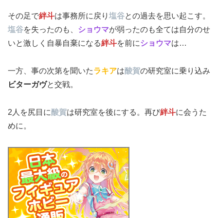
その足で
絆斗
は事務所に戻り
塩谷
との過去を思い起こす。
塩谷
を失ったのも、
ショウマ
が弱ったのも全ては自分のせ
いと激しく自暴自棄になる
絆斗
を前に
ショウマ
は…
一方、事の次第を聞いた
ラキア
は
酸賀
の研究室に乗り込み
ビターガヴ
と交戦。
2人を尻目に
酸賀
は研究室を後にする。再び
絆斗
に会うた
めに。