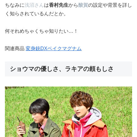
ちなみに
浅沼さん
は
香村先生
から
酸賀
の設定や背景を詳し
く知らされているんだとか。
何それめちゃくちゃ知りたい…！
関連商品
変身銃DXベイクマグナム
ショウマの優しさ、ラキアの頼もしさ