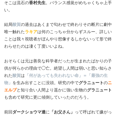
そこは流石の
香村先生
。バランス感覚がめちゃくちゃ上手
い。
結局
酸賀
の過去はあくまで匂わせで終わりその断片に劇中
唯一触れた
ラキア
は何のこっちゃ分からずスルー、詳しい
ことは我々視聴者がぼんやり想像するしかないって形で終
わらせたのは凄く丁度いいよね。
おそらくは元は善良な科学者だったが生まれたばかりの子
供が何らかの理由で◯亡。絶望し人間は弱いと思い知らさ
れた
酸賀
は
「何があっても失われない命」＝「最強の生
物」
を生み出すことに没頭。研究の中で
グラニュート
の
ニ
エルブ
と知り合い人間より遥かに強い生物の
グラニュート
も含めて研究に更に傾倒していったのだろう。
前回
ダークショウマ達
に
「お父さん」
って呼ばれて嫌がっ