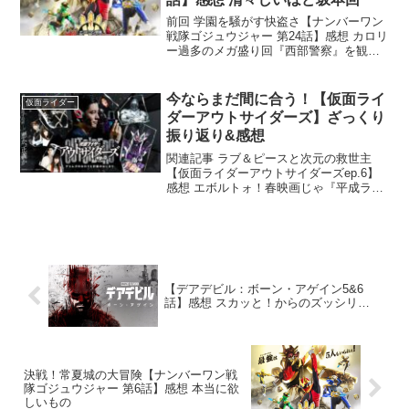
前回 学園を騒がす快盗さ【ナンバーワン
戦隊ゴジュウジャー 第24話】感想 カロリ
ー過多のメガ盛り回『西部警察』を観て
みようかなと定期的に思う男 アメイジン
グRYOです。年々観たいものが増えてい
く。幸せな事だと思います。長生きしな
今ならまだ間に合う！【仮面ライ
仮面ライダー
きゃいけない...
ダーアウトサイダーズ】ざっくり
振り返り&感想
関連記事 ラブ＆ピースと次元の救世主
【仮面ライダーアウトサイダーズep.6】
感想 エボルトォ！春映画じゃ『平成ライ
ダー対昭和ライダー 仮面ライダー大戦』
が1番面白かったと思う男 アメイジング
RYOです。あの映画マジで「平成ライダ
ー対昭和ライ...
【デアデビル：ボーン・アゲイン5&6
話】感想 スカッと！からのズッシリ…
決戦！常夏城の大冒険【ナンバーワン戦
隊ゴジュウジャー 第6話】感想 本当に欲
しいもの