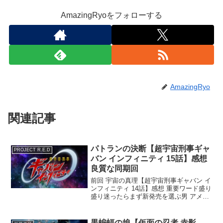
AmazingRyoをフォローする
AmazingRyo
関連記事
パトランの決断【超宇宙刑事ギャ
PROJECT R.E.D
バン インフィニティ 15話】感想
良質な同期回
前回 宇宙の真理【超宇宙刑事ギャバン イ
ンフィニティ 14話】感想 重要ワード盛り
盛り迷ったらまず新発売を選ぶ男 アメイ
ジングRYOです。コンビニの新作はあら
かた食い尽くします。新発売シール貼っ
てあったら石とかでも買うと思う。パト
黒蝙蝠の娘【仮面の忍者 赤影