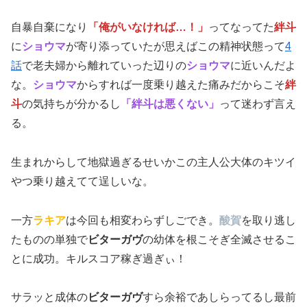
自暴自棄になり
「俺がいなければ…！」
ってなってた
絆斗
に
ショウマ
が寄り添っていたが思えばこの精神状態って
4
話
で老夫婦から離れていった辺りの
ショウマ
に近いんだよ
な。
ショウマ
からすれば一度乗り越えた痛みだからこそ
絆
斗
の気持ちが分かるし
「絆斗は悪くない」
って迷わず言え
る。
生まれからして地獄過ぎるせいかこの主人公大体のキツイ
やつ乗り越えてて逞しいな。
一方
ラキア
は今回も相変わらずしごでき。
酸賀
を取り逃し
たものの単独で
ビターガヴ
の幼体を根こそぎ全滅させるこ
とに成功。キルスコア稼ぎ過ぎぃ！
サラッと成体の
ビターガヴ
すら余裕であしらってるし最前