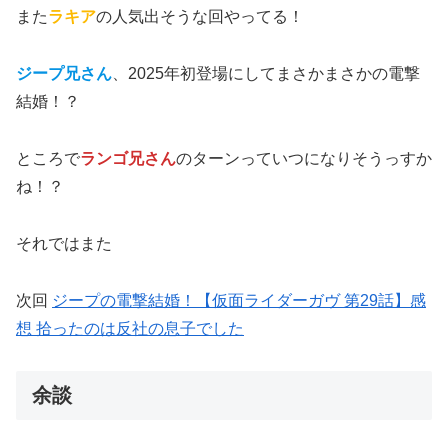
また
ラキア
の人気出そうな回やってる！
ジープ兄さん
、2025年初登場にしてまさかまさかの電撃
結婚！？
ところで
ランゴ兄さん
のターンっていつになりそうっすか
ね！？
それではまた
次回
ジープの電撃結婚！【仮面ライダーガヴ 第29話】感
想 拾ったのは反社の息子でした
余談