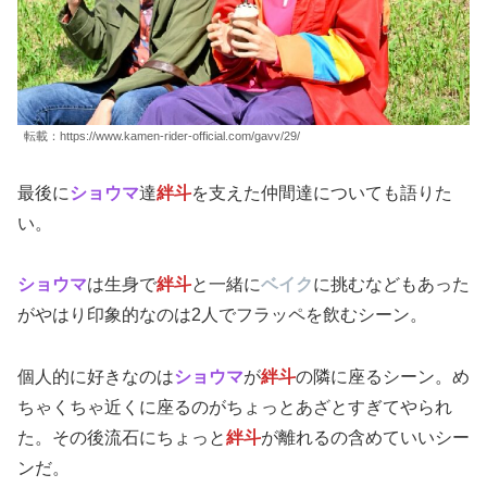
転載：https://www.kamen-rider-official.com/gavv/29/
最後に
ショウマ
達
絆斗
を支えた仲間達についても語りた
い。
ショウマ
は生身で
絆斗
と一緒に
ベイク
に挑むなどもあった
がやはり印象的なのは2人でフラッペを飲むシーン。
個人的に好きなのは
ショウマ
が
絆斗
の隣に座るシーン。め
ちゃくちゃ近くに座るのがちょっとあざとすぎてやられ
た。その後流石にちょっと
絆斗
が離れるの含めていいシー
ンだ。