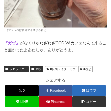
（フラッペは多分アイスじゃねぇ）
『ガヴ』
がなくりゃわざわざGODIVAカフェなんて来るこ
と無かったよあたしゃ。ありがとうよ。
仮面ライダー
東映
#仮面ライダーガヴ
#感想
シェアする
X
Facebook
はてブ
LINE
Pinterest
コピー