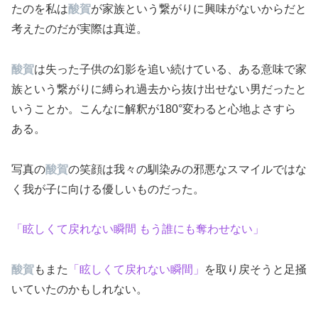
たのを私は
酸賀
が家族という繋がりに興味がないからだと
考えたのだが実際は真逆。
酸賀
は失った子供の幻影を追い続けている、ある意味で家
族という繋がりに縛られ過去から抜け出せない男だったと
いうことか。こんなに解釈が180°変わると心地よさすら
ある。
写真の
酸賀
の笑顔は我々の馴染みの邪悪なスマイルではな
く我が子に向ける優しいものだった。
「眩しくて戻れない瞬間 もう誰にも奪わせない」
酸賀
もまた
「眩しくて戻れない瞬間」
を取り戻そうと足掻
いていたのかもしれない。