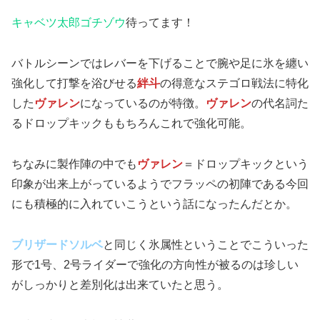
キャベツ太郎ゴチゾウ
待ってます！
バトルシーンではレバーを下げることで腕や足に氷を纏い
強化して打撃を浴びせる
絆斗
の得意なステゴロ戦法に特化
した
ヴァレン
になっているのが特徴。
ヴァレン
の代名詞た
るドロップキックももちろんこれで強化可能。
ちなみに製作陣の中でも
ヴァレン
＝ドロップキックという
印象が出来上がっているようでフラッペの初陣である今回
にも積極的に入れていこうという話になったんだとか。
ブリザードソルベ
と同じく氷属性ということでこういった
形で1号、2号ライダーで強化の方向性が被るのは珍しい
がしっかりと差別化は出来ていたと思う。