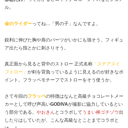
ル。
金のライダー
ってね…「男の子」なんですよ。
鋭利に伸びた胸や肩のパーツがいかにも強そう。フィギュ
ア出たら指とかに刺さりそう。
真正面から見ると背中のストロー 正式名称
「ステアスイ
フトロー」
が剣を背負っているように見えるのが好きなポ
イント。フラッペモチーフでストローをそう使うか。
さて今回の
フラッペ
の特徴はなんと高級チョコレートメー
カーとして呼び声高い
GODIVA
が撮影に協力しているとい
う部分である。
やおきん
とコラボして
うまい棒ゴチゾウ
出
したりはしていたが、こんな高級なとことまでコラボと