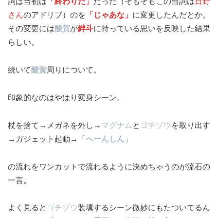
詞は当初は
「終わりだ」
だった（そもそもこの台詞は
日野
さん
のアドリブ）のを
「じゃあな」
に変更したんだとか。
その変更には
酸賀
が
絆斗
に持っている思いを反映した結果
らしい。
続いて
酸賀
周りについて。
印象的なのはやはり変身シーン。
杖を捨て→メガネを外し→
マグナム
と
ゴチゾウ
を取り出す
→ガジェット起動→
「へーんしん」
の流れをワンカットで流れるように決めちゃうのが流石の
一言。
よく見ると
ゴチゾウ
装填するシーン微妙にもたついてるん