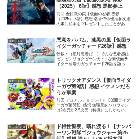
単発作品
ラン回と思...
（2025） 6話】感想 黒影参上
前回 金目教の罠【仮面の忍者 赤影
（2025） 5話】感想 名誉侍俳優推参友達
の娘に絵本をプレゼントしたことがある
男 アメイジングRYOです。『グリとグ
ラ』をあげました。小さい時1番好きだっ
た絵本。カステラ作るやつね。オリジナ
悪意をハバム、漆黒の風【仮面ラ
仮面ライダー
ル展開と「そう...
イダーガッチャード26話】感想
転載：（絶対悪者だ…）そんな悪者感は
ゼンゼンリョクゼーンカイ♫な新仮面ラ
イダー登場のガッチャード26話を語って
いきましょう前回 若きセンセイの過ち
【仮面ライダーガッチャード】25話 感想
本文暗黒の扉を開く鍵となる最後のレベ
トリックオアダンス【仮面ライダ
仮面ライダー
ルナンバー10ガイ...
ーガヴ第9話】感想 イケメンだろ
うが事案
前回 デュアルチョコレイト【仮面ライダ
ーガヴ第8話】感想 無職兄妹ハロウィン
は2次元か2.5次元（特撮）にしかないと
思ってる男アメイジングRYOです普段か
ら「◯億円受け取って下さい」みたいな
迷惑メール（トリック）来るし、毎日お
ド根性警察、晴れ渡る！【ナンバ
スーパー戦隊
菓子（トリート...
ーワン戦隊ゴジュウジャー 第25
話】感想 清々しいほど坂本回