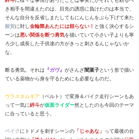
絆斗
に様々な事情があったことは事実だがそれでも頼るべ
き相手を間違えたのは、目先の誘惑に負けたのは本当で、
そんな自分を反省しまたしてもにんじんをぶら下げて来た
酸賀
に対し
金輪際あんたには頼らない！
と強く決心するシ
ーンは
悪い関係を断つ勇気
を描いていて小さい子よりも寧
ろ少し成長した子供達の方がきっと刺さるんじゃないか
な。
断る勇気。それは
『ガヴ』
がさんざ
闇菓子
という形で描い
ている薬物から身を守るためにも必要なものだ。
ヴラスタムギア
（ベルト）で変身＆バイク走行シーンもあ
って一気に
絆斗
が
仮面ライダー
然としたのも今回のテーマ
に合っていると思う。
ベイク
にトドメを刺すシーンの
「じゃあな」
って最後の台