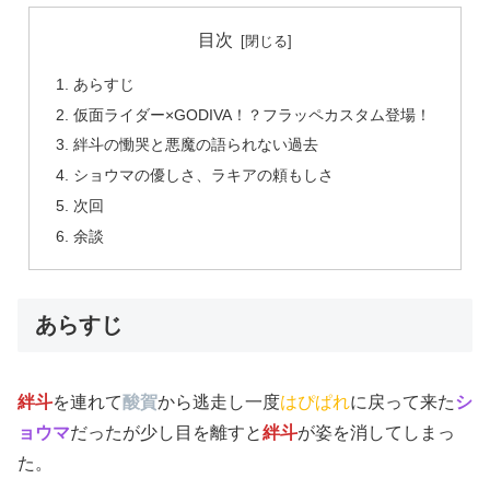
目次
あらすじ
仮面ライダー×GODIVA！？フラッペカスタム登場！
絆斗の慟哭と悪魔の語られない過去
ショウマの優しさ、ラキアの頼もしさ
次回
余談
あらすじ
絆斗
を連れて
酸賀
から逃走し一度
はぴぱれ
に戻って来た
シ
ョウマ
だったが少し目を離すと
絆斗
が姿を消してしまっ
た。