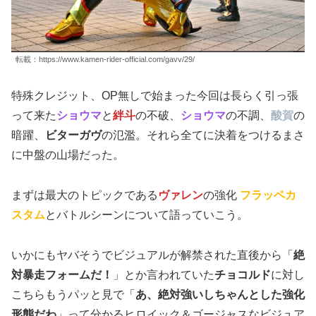
転載：https://www.kamen-rider-official.com/gavv/29/
特殊クレジット、OP無しで始まった今回は長らく引っ張
って来た
ショウマ
と
絆斗
の不破、
ショウマ
の不調、
酸賀
の
暗躍、
ビターガヴ
の氾濫。それら全てに決着をつけるまさ
に中盤の山場だった。
まずは最大のトピックである
ヴァレン
の強化
フラッペカ
スタム
とバトルシーンについて語っていこう。
いかにもヤバそうでビジュアルが解禁された直後から「
絶
対暴走フォームだ！
」とか言われていた
チョコルド
に対し
こちらもうパッと見で「
あ、絶対強いしちゃんとした強化
形態だわ
」って分かるヒロイック＆ゴージャスなビジュア