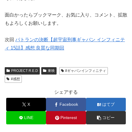
面白かったらブックマーク、お気に入り、コメント、拡散
もよろしくお願いします。
次回
パトランの決断【超宇宙刑事ギャバン インフィニテ
ィ 15話】感想 良質な同期回
PROJECT R.E.D
東映
#ギャバンインフィニティ
#感想
シェアする
X
Facebook
はてブ
LINE
Pinterest
コピー