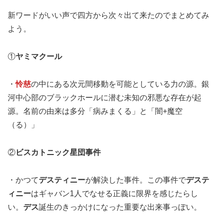
新ワードがいい声で四方から次々出て来たのでまとめてみ
よう。
①
ヤミマクール
・
怜慈
の中にある次元間移動を可能としている力の源。銀
河中心部のブラックホールに潜む未知の邪悪な存在が起
源。名前の由来は多分「病みまくる」と「闇+魔空
（る）」
②
ビスカトニック星団事件
・かつて
デスティニー
が解決した事件。この事件で
デステ
ィニー
はギャバン1人でなせる正義に限界を感じたらし
い。
デス
誕生のきっかけになった重要な出来事っぽい。