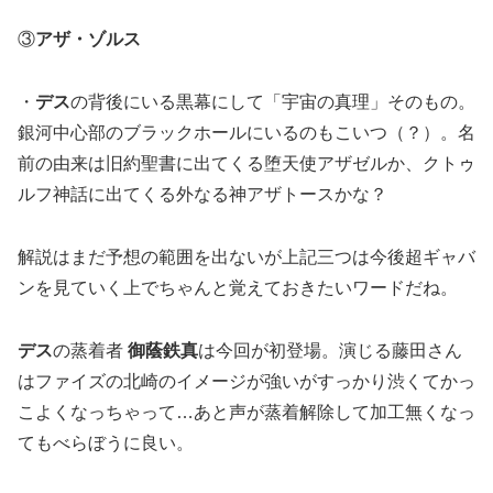
③
アザ・ゾルス
・
デス
の背後にいる黒幕にして「宇宙の真理」そのもの。
銀河中心部のブラックホールにいるのもこいつ（？）。名
前の由来は旧約聖書に出てくる堕天使アザゼルか、クトゥ
ルフ神話に出てくる外なる神アザトースかな？
解説はまだ予想の範囲を出ないが上記三つは今後超ギャバ
ンを見ていく上でちゃんと覚えておきたいワードだね。
デス
の蒸着者
御蔭鉄真
は今回が初登場。演じる藤田さん
はファイズの北崎のイメージが強いがすっかり渋くてかっ
こよくなっちゃって…あと声が蒸着解除して加工無くなっ
てもべらぼうに良い。