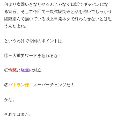
何より次回いきなりやるんじゃなく10話でギャバンにな
る宣言、そして今回で一次試験突破と話を跨いでしっかり
段階踏んで描いている以上単発ネタで終わらせないとは思
うんだよね。
というわけで今回のポイントは…
①三大重要ワードを忘れるな！
②
怜慈
と
駆無
の対立
③
パトラン様
！スーパーチェンジだ！
かな。
それではまた。