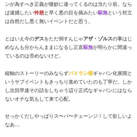
ンが為すべき正義が微妙に違ってくるのは当たり前。なら
ば逮捕したい
怜慈
と早く悪の目を摘みたい
駆無
という対立
は自然だし悪く無いイベントだと思う。
とはいえ今の
デス
をただ倒すんじゃ
アザ・ゾルス
の事はじ
めなんも分からんままになるし正直
駆無
が明らかに間違っ
ているのは否めないけど。
縦軸のストーリーのみならず
パトラン様
ギャバン化展開と
いうサブイベントもきっちり進めていたのも丁寧だ。しか
し次回早速その話をしちゃう辺り正式なギャバンにはなら
ないオチな気もして来て心配。
せっかくだしやっぱりス〜パ〜チェーンジ！して欲しいよ
なあ…