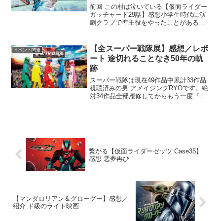
前回 この村は泣いている【仮面ライダー
ガッチャード29話】感想小学生時代に演
劇クラブで準主役をやったことがある男
アメイジングRYOです。探偵役だった記
憶…。そんな頃から主役にはなれてなか
ったんですね。いつか世界の真ん中に立
【全スーパー戦隊展】感想／レポ
イベント関連
つと誓いを立てた...
ート 途切れることなき50年の軌
跡
スーパー戦隊は現在49作品中累計33作品
視聴済みの男 アメイジングRYOです。絶
対34作品全部履修してからもう一度『ゴ
ーカイジャー』を観るんだと誓って早数
年…。まだまだ先は長い…全ての作品を
見てはいないが愛ならきっと負けないつ
もり！というこ...
繋がる【仮面ライダーゼッツ Case35】
感想 悪夢再び
【マンダロリアン＆グローグー】感想／
紹介 ド級のライト映画