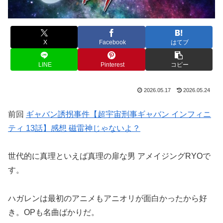
X
Facebook
はてブ
LINE
Pinterest
コピー
2026.05.17
2026.05.24
前回
ギャバン誘拐事件【超宇宙刑事ギャバン インフィニ
ティ 13話】感想 磁雷神じゃないよ？
世代的に真理といえば真理の扉な男 アメイジングRYOで
す。
ハガレンは最初のアニメもアニオリが面白かったから好
き。OPも名曲ばかりだ。