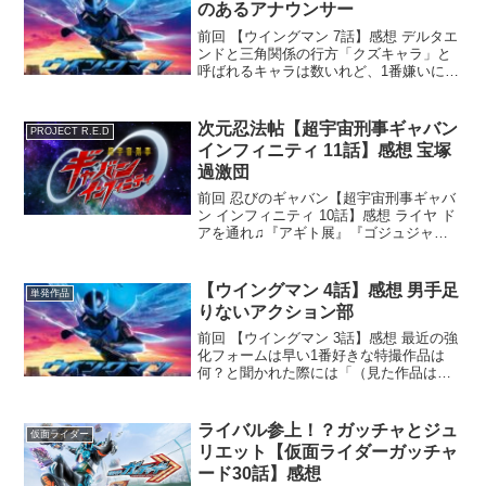
のあるアナウンサー
前回 【ウイングマン 7話】感想 デルタエ
ンドと三角関係の行方「クズキャラ」と
呼ばれるキャラは数いれど、1番嫌いにな
れるのは『私利私欲のために他者を犠牲
にするのに躊躇いがないやつ』だと思う
男 アメイジングRYOです『トランスフォ
次元忍法帖【超宇宙刑事ギャバン
PROJECT R.E.D
ーマー／ON...
インフィニティ 11話】感想 宝塚
過激団
前回 忍びのギャバン【超宇宙刑事ギャバ
ン インフィニティ 10話】感想 ライヤ ド
アを通れ♫『アギト展』『ゴジュジャー
FLT』『超能力戦争』と今週は忙しい男
アメイジングRYOです。基本筆（指）が
遅いんで記事も立て込む立て込む…。乗
【ウイングマン 4話】感想 男手足
単発作品
り越えろ...
りないアクション部
前回 【ウイングマン 3話】感想 最近の強
化フォームは早い1番好きな特撮作品は
何？と聞かれた際には「（見た作品は全
部好きだし、何を指しての1番かにもよる
がそれを言うとややこしいオタクだと思
われかねないので強いて言うなら）〇〇
ライバル参上！？ガッチャとジュ
仮面ライダー
です」と答える男...
リエット【仮面ライダーガッチャ
ード30話】感想