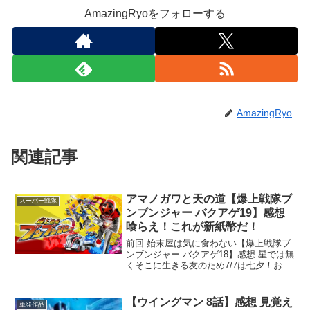
AmazingRyoをフォローする
AmazingRyo
関連記事
アマノガワと天の道【爆上戦隊ブ
スーパー戦隊
ンブンジャー バクアゲ19】感想
喰らえ！これが新紙幣だ！
前回 始末屋は気に食わない【爆上戦隊ブ
ンブンジャー バクアゲ18】感想 星では無
くそこに生きる友のため7/7は七夕！おそ
うめんを食べましょう！ってそうめんみ
たいな夏休み入ったら嫌になるほど食わ
されるもんを夏休み前に食わすなそもそ
【ウイングマン 8話】感想 見覚え
単発作品
もやつは行事...