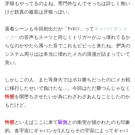
牙狼もやってるのよね。専門外なんでそっちは詳しく無い
けど鉄真の服装は牙狼っぽい。
蒸着シーンも今回初出だが「ﾔｯｶﾐﾝ」って
ギャバリオント
リガー
の音声もスーツと同じくトリガーがぶっ壊れてるか
らなのかやたら濁った音でこれもビビっと来たね。
デス
の
システム周りはは本当に壊れたメカの浪漫が詰まっていて
良い。
しかしこの人、また等身大ではボロ勝ちだったのにメカ戦
に移行したせいで負けたな…。今回はただ勝つんじゃなく
怜慈
を闇堕ちさせたいが為にわざわざあんなことしたのか
もだけど。
怜慈
といえばここに来て
駆無
との衝突が描かれたのも印象
的。各宇宙にギャバンが1人ならその宇宙によってギャバ