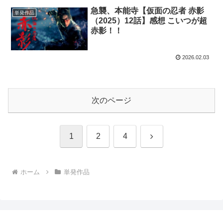
急襲、本能寺【仮面の忍者 赤影
単発作品
（2025）12話】感想 こいつが超
赤影！！
2026.02.03
次のページ
次
1
2
4
へ
ホーム
単発作品