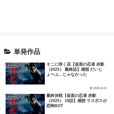
単発作品
そこに咲く花【仮面の忍者 赤影
単発作品
（2025） 最終話】感想 だいじ
ょ〜ぶ…じゃなかった
2026.04.01
最終決戦【仮面の忍者 赤影
単発作品
（2025） 19話】感想 ラスボスが
恐怖BOT