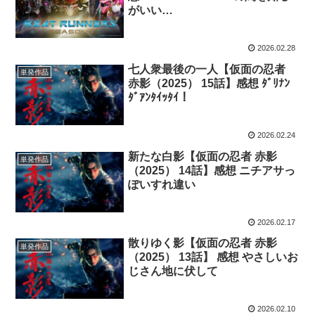
がいい…
2026.02.28
七人衆最後の一人【仮面の忍者
単発作品
赤影（2025） 15話】感想 ﾀﾞﾘﾅﾝ
ﾀﾞｱﾝﾀｲｯﾀｲ！
2026.02.24
新たな白影【仮面の忍者 赤影
単発作品
（2025） 14話】感想 ニチアサっ
ぽいすれ違い
2026.02.17
散りゆく影【仮面の忍者 赤影
単発作品
（2025） 13話】 感想 やさしいお
じさん地に伏して
2026.02.10