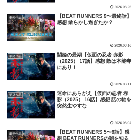
2026.03.25
【BEAT RUNNERS 9〜最終話】
単発作品
感想 散らかし過ぎたか？
2026.03.16
闇姫の最期【仮面の忍者 赤影
単発作品
（2025） 17話】感想 敵は本能寺
にあり！
2026.03.11
運命にあらがえ【仮面の忍者 赤
単発作品
影（2025） 16話】感想 話の軸を
突然生やすな
2026.03.04
【BEAT RUNNERS 5〜8話】感
単発作品
想 BEAT RUNNERSの闇を知る