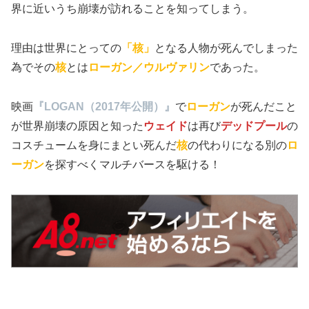
界に近いうち崩壊が訪れることを知ってしまう。
理由は世界にとっての
「核」
となる人物が死んでしまった
為でその
核
とは
ローガン／ウルヴァリン
であった。
映画
『LOGAN（2017年公開）』
で
ローガン
が死んだこと
が世界崩壊の原因と知った
ウェイド
は再び
デッドプール
の
コスチュームを身にまとい死んだ
核
の代わりになる別の
ロ
ーガン
を探すべくマルチバースを駆ける！