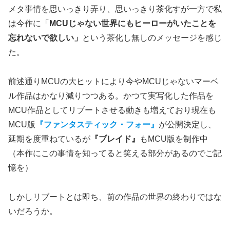
メタ事情を思いっきり弄り、思いっきり茶化すが一方で私
は今作に「
MCUじゃない世界にもヒーローがいたことを
忘れないで欲しい」
という茶化し無しのメッセージを感じ
た。
前述通りMCUの大ヒットにより今やMCUじゃないマーベ
ル作品はかなり減りつつある。かつて実写化した作品を
MCU作品としてリブートさせる動きも増えており現在も
MCU版
『ファンタスティック・フォー』
が公開決定し、
延期を度重ねているが
『ブレイド』
もMCU版を制作中
（本作にこの事情を知ってると笑える部分があるのでご記
憶を）
しかしリブートとは即ち、前の作品の世界の終わりではな
いだろうか。