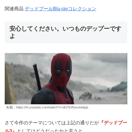
関連商品
デッドプールBlu-rayコレクション
安心してください。いつものデップーです
よ
転載：https://m.youtube.com/watch?v=dLFbVfuxvew&pp
さて今作のテーマについては上記の通りだが
『デッドプー
ル3』
としてはどうだったかと言うと