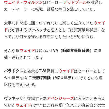
ウェイド・ウィルソン
はヒーロー
デッドプール
を引退し
カーディーラーに転職。普通な毎日を過ごしていた。
大事な仲間達に囲まれそれなりに楽しく生きていた
ウェイ
ド
だが愛する
ヴァネッサ
と恋人としては実質破局状態にな
っており何かを守れる存在になりたいと密かに悩む。
そんな折
ウェイド
は現れた
TVA（時間変異取締局）に
逮
捕・連行されてしまう
パラドクス
と名乗る
TVA
職員に
ウェイド
はヒーローとして
今の世界を捨て
神聖時間軸（MCU世界）
に行くという選
択肢を与えられる。
ヴァネッサ
と復縁する為
アベンジャーズ
に入ることを考え
ていた
ウェイド
はすぐにこれを受け入れるが直後自分の世