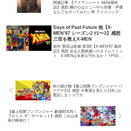
関連記事 【アイアンハート 4&5&最終
話】感想 鋼の心はどこへやら俳優・声優
なんでもやってみたい男 アメイジング
RYOです。昔からとにかくメディアに出
る人でありたいと思ってましたね。一風
変わった風味の最新MCUドラマが1〜8話
Days of Past Future 他【X-
MARVEL
まで一挙配信...
MEN’97 シーズン2 #1〜3】感想
三世を救えX-MEN
前作 寛容は絶滅 第3部【X-MEN’97 最終
話】感想 迫る人類絶滅へのタイムリミッ
ト…X-MENは未来を守れるか！？PS5版
ウルヴァリンを予約した男 アメイジング
RYOです。マーベル闘魂も買うし今年は
マーベルゲーに浸かるぞ！旧作の正統
続...
炎の届け物【爆上戦隊ブンブンジャー バ
クアゲ21】感想 火事場を見たら119にお
電話しまショウカ
【爆上戦隊ブンブンジャー 劇場BOON！
プロミス ザ・サーキット】感想 これは未
来の映画だ！