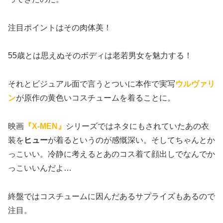
注目ポイントはその肉体美！
55歳とは思えぬそのボディは老若男女を魅力する！
それとビジュアル面で言うとついに本作で実写
ウルヴァリ
ン
が原作の黄色いコスチュームを着ることに。
映画
『X-MEN』
シリーズではネタにもされていたあの衣
装を
ヒュー
が着るというのが感慨深い。そしてちゃんとか
っこいい。冷静に考えるとあのコス着て顔出しでなんでか
っこいいんだよ…
終盤ではコスチュームに因んだあるサプライズもあるので
注目。