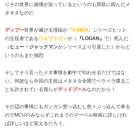
りその世界に崩壊が迫っているというのも買収に因んだメ
タネタなのだ
デップー
世界が滅びる理由が
『X-MEN』
シリーズヒット
の立役者である
ウルヴァリン
が（
『LOGAN』
で）死んだ
（
ヒュー・ジャックマン
がシリーズより引退した）からと
いうのもまた強烈
そしてそう言ったメタ事情を劇中で匂わせるだけではな
い。何故なら今回の主役はメタネタ全開でペラペラ喋るこ
とを許されている我らが
デッドプール
なのだから！
その辺の事情にもガンガン突っ込むし色々ぶっ込んで来る
のでMCUのみならずこれまでのマーベル映画に詳しけれ
ば詳しいほど笑えるだろう。