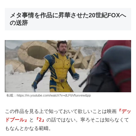
メタ事情を作品に昇華させた20世紀FOXへ
の送辞
転載：https://m.youtube.com/watch?v=dLFbVfuxvew&pp
この作品を見る上で知っておいて欲しいことは映画
『デッ
ドプール』
と
『2』
の話ではない。寧ろそこは知らなくて
もなんとかなる範疇。