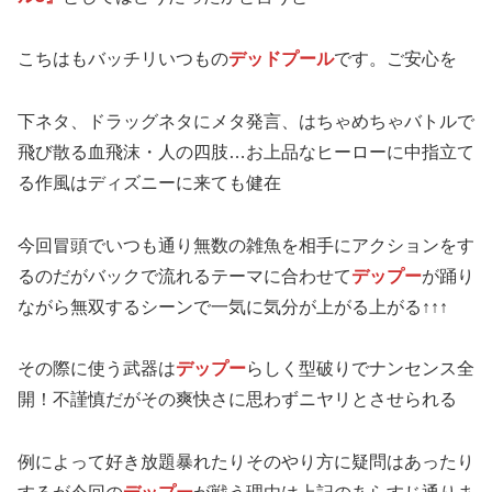
こちはもバッチリいつもの
デッドプール
です。ご安心を
下ネタ、ドラッグネタにメタ発言、はちゃめちゃバトルで
飛び散る血飛沫・人の四肢…お上品なヒーローに中指立て
る作風はディズニーに来ても健在
今回冒頭でいつも通り無数の雑魚を相手にアクションをす
るのだがバックで流れるテーマに合わせて
デップー
が踊り
ながら無双するシーンで一気に気分が上がる上がる↑↑↑
その際に使う武器は
デップー
らしく型破りでナンセンス全
開！不謹慎だがその爽快さに思わずニヤリとさせられる
例によって好き放題暴れたりそのやり方に疑問はあったり