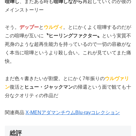
喧嘩し
、またある時も
喧嘩しながら
再起していくのが彼の
メインストーリー
そう。
デップー
と
ウルヴィ
。とにかくよく喧嘩するのだが
この喧嘩が互いに
〝ヒーリングファクター〟
という実質不
死身のような超再生能力を持っているので一切の容赦がな
く本当に喧嘩というより殺し合い。これが見ていてまた痛
快。
まだ色々書きたいが割愛。とにかく7年振りの
ウルヴァリ
ン
復活と
ヒュー・ジャックマン
の帰還という面で観ても十
分なクオリティの作品だ
関連商品
X-MENアダマンチウムBlu-rayコレクション
総評