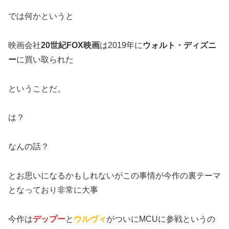
では何かというと
映画会社
20世紀FOX映画
は2019年に
ウォルト・ディズニ
ー
に買い取られた
ということだ。
は？
なんの話？
とお思いになるかもしれないがこの事情が今作の裏テーマ
となっており非常に大事
今作は
デップー
と
ウルヴィ
がついにMCUに参戦というの