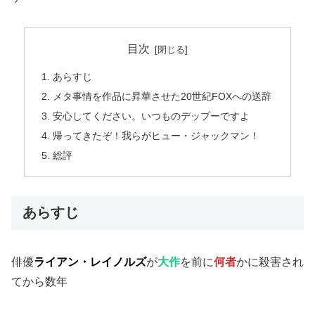
目次
あらすじ
メタ事情を作品に昇華させた20世紀FOXへの送辞
安心してください。いつものデップーですよ
帰ってきたぞ！我らがヒュー・ジャックマン！
総評
あらすじ
俳優
ライアン・レイノルズ
が
大作
を前に
何者
かに殺害され
てから数年