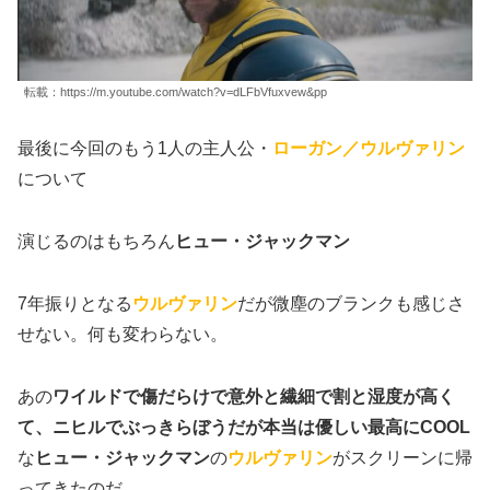
転載：https://m.youtube.com/watch?v=dLFbVfuxvew&pp
最後に今回のもう1人の主人公・
ローガン／ウルヴァリン
について
演じるのはもちろん
ヒュー・ジャックマン
7年振りとなる
ウルヴァリン
だが微塵のブランクも感じさ
せない。何も変わらない。
あの
ワイルドで傷だらけで意外と繊細で割と湿度が高く
て、ニヒルでぶっきらぼうだが本当は優しい最高にCOOL
な
ヒュー・ジャックマン
の
ウルヴァリン
がスクリーンに帰
ってきたのだ。