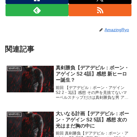
AmazingRyo
関連記事
真剣勝負【デアデビル：ボーン・
MARVEL
アゲイン S2 4話】感想 新ヒーロ
ー誕生？
前回 【デアデビル：ボーン・アゲイン
S2 2・3話】感想 その声を見捨てないマ
ーベルスナップだけは真剣勝負な男 アメ
イジングRYOです。新シーズン始まった
らとりあえずランク戦を真剣にやる。そ
してさっさと最高ランクにして勝ち負け
大いなる計画【デアデビル：ボー
MARVEL
に拘らず好き...
ン・アゲイン S2 5話】感想 友の
光はまだ胸の中に
前回 真剣勝負【デアデビル：ボーン・ア