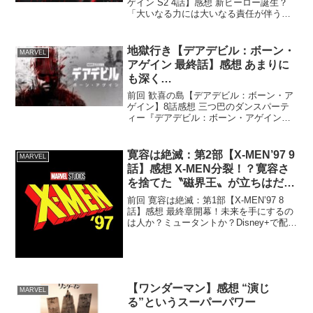
ゲイン S2 4話】感想 新ヒーロー誕生？
「大いなる力には大いなる責任が伴う」
ノブレスオブリージュ位高ければ徳高き
を要すやっぱり有名人や力のある人はい
い人であって欲しいと思う男 アメイジン
地獄行き【デアデビル：ボーン・
MARVEL
グRYOです。...
アゲイン 最終話】感想 あまりに
も深く…
前回 歓喜の島【デアデビル：ボーン・ア
ゲイン】8話感想 三つ巴のダンスパーテ
ィー『デアデビル：ボーン・アゲイン』
は全10話だと言ったな？アレは嘘だ。ｳﾜｱ
ｱｱ！これって『コマンドー』が元ネタっ
て知らなかった男 アメイジングRYOで
寛容は絶滅：第2部【X-MEN’97 9
MARVEL
す。そうで...
話】感想 X-MEN分裂！？寛容さ
を捨てた〝磁界王〟が立ちはだか
る…！
前回 寛容は絶滅：第1部【X-MEN’97 8
話】感想 最終章開幕！未来を手にするの
は人か？ミュータントか？Disney+で配信
された【STAR WARS テイルズエンパイ
ア】が面白かったのでおすすめしたい男
アメイジングRYOです。STA...
【ワンダーマン】感想 “演じ
MARVEL
る”というスーパーパワー