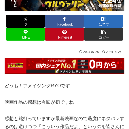
X
Facebook
はてブ
LINE
Pinterest
コピー
2024.07.25
2024.09.24
どうも！アメイジングRYOです
映画作品の感想は今回が初ですね
感想と銘打っていますが最新映画なので過度にネタバレす
るのは避けつつ「こういう作品だよ」というのを皆さんに