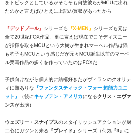
をトピックとしているがそもそも何故彼らがMCUに出れ
たのかと言えばひとえに上記の買収があったから
『デッドプール』
シリーズも
『X-MEN』
シリーズも元は
全て20世紀FOX作品。更に言えば現在でこそディズニー
が指揮を取るMCUという大樹が生まれマーベル作品は猫
も杓子もMCUという感じだが元々MCU誕生以前のマーベ
ル実写作品の多くを作っていたのはFOXだ
子供向けながら個人的に結構好きだがヴィランのクオリテ
ィに難ありな
『ファンタスティック・フォー 超能力ユニ
ット』
（後に
キャプテン・アメリカ
になる
クリス・エヴァ
ンス
が出演）
ウェズリー・スナイプス
のスタイリッシュアクションが厨
二心にガツンと来る
『ブレイド』
シリーズ（何気
『3』
に