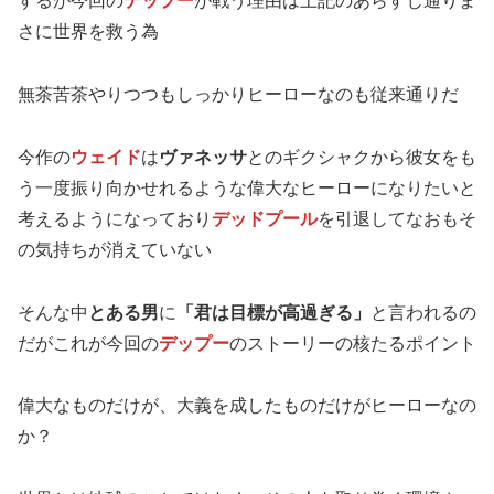
するが今回の
デップー
が戦う理由は上記のあらすじ通りま
さに世界を救う為
無茶苦茶やりつつもしっかりヒーローなのも従来通りだ
今作の
ウェイド
は
ヴァネッサ
とのギクシャクから彼女をも
う一度振り向かせれるような偉大なヒーローになりたいと
考えるようになっており
デッドプール
を引退してなおもそ
の気持ちが消えていない
そんな中
とある男
に
「君は目標が高過ぎる」
と言われるの
だがこれが今回の
デップー
のストーリーの核たるポイント
偉大なものだけが、大義を成したものだけがヒーローなの
か？