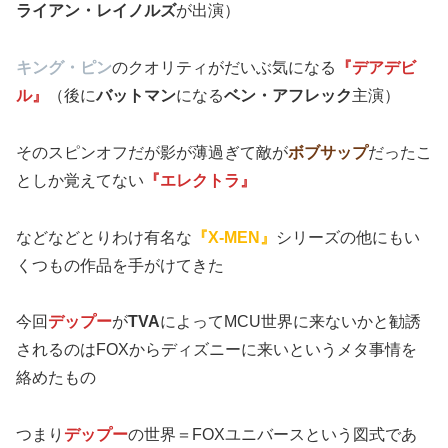
ライアン・レイノルズ
が出演）
キング・ピン
のクオリティがだいぶ気になる
『デアデビ
ル』
（後に
バットマン
になる
ベン・アフレック
主演）
そのスピンオフだが影が薄過ぎて敵が
ボブサップ
だったこ
としか覚えてない
『エレクトラ』
などなどとりわけ有名な
『X-MEN』
シリーズの他にもい
くつもの作品を手がけてきた
今回
デップー
が
TVA
によってMCU世界に来ないかと勧誘
されるのはFOXからディズニーに来いというメタ事情を
絡めたもの
つまり
デップー
の世界＝FOXユニバースという図式であ