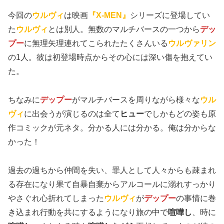
今回の
ウルヴィ
は映画
『X-MEN』
シリーズに登場してい
た
ウルヴィ
とは別人。無数のマルチバースの一つから
デッ
プー
に無理矢理連れてこられたたくさんいる
ウルヴァリン
の1人。彼は初登場時点からその心には深い傷を抱えてい
た。
ちなみに
デップー
がマルチバースを周りながら様々な
ウル
ヴィ
に出会うが演じるのは全て
ヒュー
でしかもどの姿も原
作コミックが元ネタ。分かる人には分かる。俺は分からな
かった！
過去の過ちから仲間を失い、罪人として人々からも疎まれ
る存在になり果て自暴自棄からアルコールに溺れすっかり
やさぐれ心折れてしまった
ウルヴィ
が
デップー
の事情に巻
き込まれ行動を共にするようになり旅の中で
喧嘩し
、時に