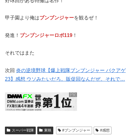
野球回がある特撮は名作！
甲子園より俺は
ブンブンジャー
を観るぜ！
発進！
ブンブンジャーロボ119
！
それではまた
次回
炎の逆境野球【爆上戦隊ブンブンジャー バクアゲ
23】感想 ウソみたいだろ。販促回なんだぜ。それで…
スーパー戦隊
東映
#ブンブンジャー
#感想