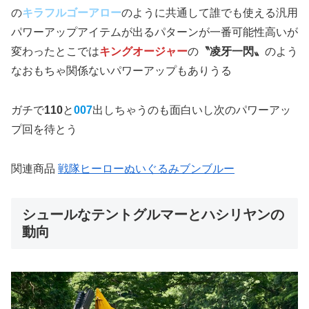
の
キラフルゴーアロー
のように共通して誰でも使える汎用
パワーアップアイテムが出るパターンが一番可能性高いが
変わったとこでは
キングオージャー
の
〝凌牙一閃〟
のよう
なおもちゃ関係ないパワーアップもありうる
ガチで
110
と
007
出しちゃうのも面白いし次のパワーアッ
プ回を待とう
関連商品
戦隊ヒーローぬいぐるみブンブルー
シュールなテントグルマーとハシリヤンの
動向