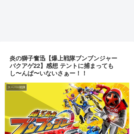
炎の獅子奮迅【爆上戦隊ブンブンジャー
バクアゲ22】感想 テントに捕まっても
し〜んぱ〜いないさぁー！！
スーパー戦隊