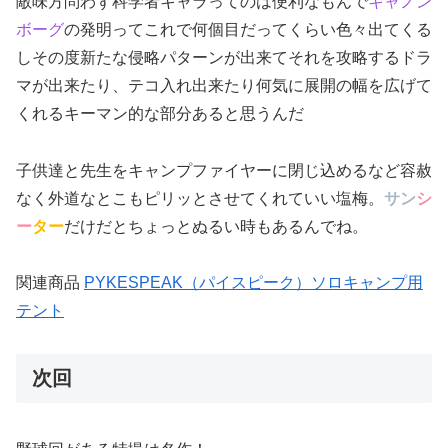
敵味方問わず科学者キャラってのは便利なもんで
キャノン
ボーグ
の発明ってこれで何個目だってくらい色々出てくる
しその度新たな侵略パターンが出来てそれを攻略するドラ
マが出来たり、テコ入れ出来たり何気に展開の幅を広げて
くれるキーマン的な部分あると思うんだ
子供達と先生をキャンプファイヤーに閉じ込めるなど容赦
なく外道なとこもピリッとさせてくれていい塩梅。
サン
シ
ー
ター
だけだとちょっとぬるい時もあるんでね。
関連商品
PYKESPEAK（パイスピーク）ソロキャンプ用
テント
次回