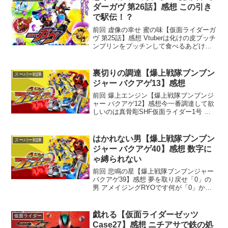
ダーガヴ 第26話】感想 この引き
で駅伝！？
前回 虚像の幸せ 蜜の味【仮面ライダーガ
ヴ 第25話】感想 Vtuberは化けの皮プッチ
ンプリンをプッチンして食べるあどけな
さを失ってしまった男 アメイジングRYO
です。わざわざプッチンしないねー。お
皿汚れるし。物凄くいいことあったらま
裏切りの調達【爆上戦隊ブンブン
スーパー戦隊
だや...
ジャー バクアゲ13】感想
前回 爆上エンジン【爆上戦隊ブンブンジ
ャー バクアゲ12】感想今一番調達して欲
しいのは真骨彫SHF仮面ライダー1号 桜
島バージョンな男アメイジングRYOで
す。定価で調達してくれ。それが条件
だ。それでは毎年恒例になったライバル
はかれない男【爆上戦隊ブンブン
スーパー戦隊
機が登場した13...
ジャー バクアゲ40】感想 数字に
ゃ縛られない
前回 悲鳴の星【爆上戦隊ブンブンジャー
バクアゲ39】感想 夢を取り戻せ「0」の
男 アメイジングRYOです何が「0」かは
ご想像にお任せします残機とかかも知れ
ませんよ？錠の成長を垣間見た40話を語
って行きましょう！あらすじ神妙な面持
戯れる【仮面ライダーゼッツ
仮面ライダー
ちでどこか...
Case27】感想 ニチアサで鉄の処