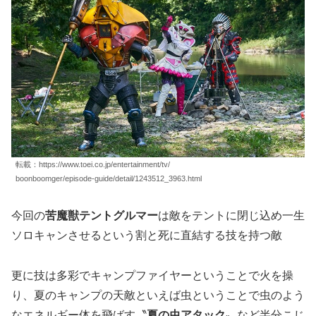
転載：https://www.toei.co.jp/entertainment/tv/
boonboomger/episode-guide/detail/1243512_3963.html
今回の
苦魔獣テントグルマー
は敵をテントに閉じ込め一生
ソロキャンさせるという割と死に直結する技を持つ敵
更に技は多彩でキャンプファイヤーということで火を操
り、夏のキャンプの天敵といえば虫ということで虫のよう
なエネルギー体を飛ばす〝
夏の虫アタック〟
など半分こじ