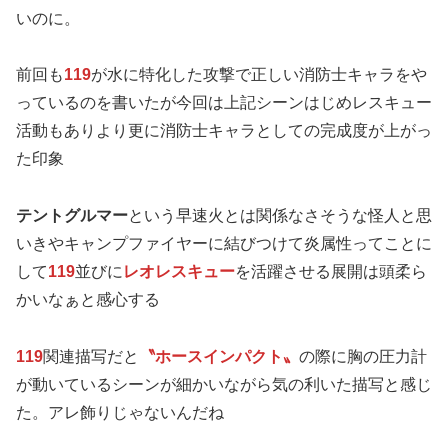
いのに。
前回も
119
が水に特化した攻撃で正しい消防士キャラをや
っているのを書いたが今回は上記シーンはじめレスキュー
活動もありより更に消防士キャラとしての完成度が上がっ
た印象
テントグルマー
という早速火とは関係なさそうな怪人と思
いきやキャンプファイヤーに結びつけて炎属性ってことに
して
119
並びに
レオレスキュー
を活躍させる展開は頭柔ら
かいなぁと感心する
119
関連描写だと
〝ホースインパクト〟
の際に胸の圧力計
が動いているシーンが細かいながら気の利いた描写と感じ
た。アレ飾りじゃないんだね