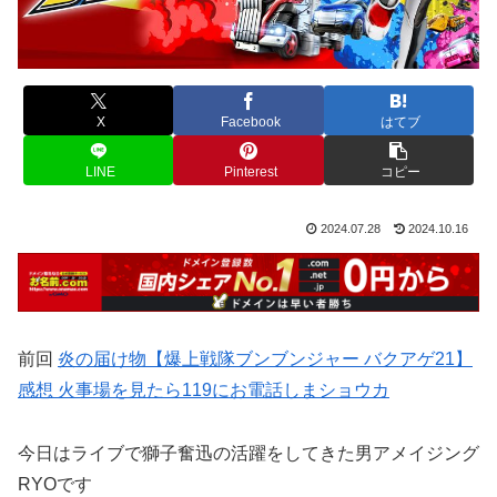
X
Facebook
はてブ
LINE
Pinterest
コピー
2024.07.28
2024.10.16
前回
炎の届け物【爆上戦隊ブンブンジャー バクアゲ21】
感想 火事場を見たら119にお電話しまショウカ
今日はライブで獅子奮迅の活躍をしてきた男アメイジング
RYOです