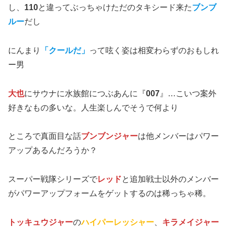
し、
110
と違ってぶっちゃけただのタキシード来た
ブンブ
ルー
だし
にんまり
「クールだ」
って呟く姿は相変わらずのおもしれ
ー男
大也
にサウナに水族館につぶあんに『
007
』…こいつ案外
好きなもの多いな。人生楽しんでそうで何より
ところで真面目な話
ブンブンジャー
は他メンバーはパワー
アップあるんだろうか？
スーパー戦隊シリーズで
レッド
と追加戦士以外のメンバー
がパワーアップフォームをゲットするのは稀っちゃ稀。
トッキュウジャー
の
ハイパーレッシャー
、
キラメイジャー