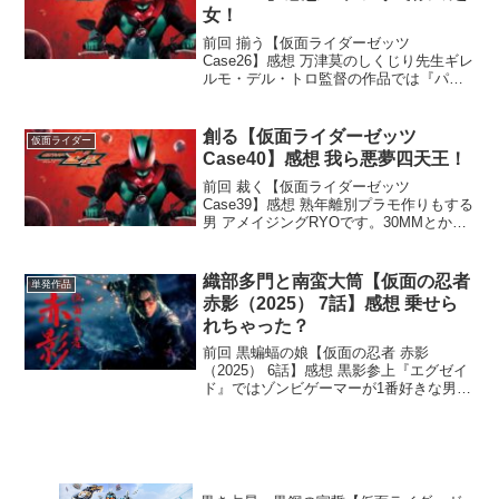
女！
前回 揃う【仮面ライダーゼッツ
Case26】感想 万津莫のしくじり先生ギレ
ルモ・デル・トロ監督の作品では『パシ
フィック・リム』が好きな男 アメイジン
グRYOです。てかそれと『ブレイド2』く
らいしか知らん！どっちも面白いけど
創る【仮面ライダーゼッツ
仮面ライダー
ね。またしてもニ...
Case40】感想 我ら悪夢四天王！
前回 裁く【仮面ライダーゼッツ
Case39】感想 熟年離別プラモ作りもする
男 アメイジングRYOです。30MMとかモ
デロイドとか簡単に作れるのが好きです
ね。フィギュアライズスタンダードの仮
面ライダーW再販して欲しいな。40話っ
織部多門と南蛮大筒【仮面の忍者
単発作品
て聞くともう...
赤影（2025） 7話】感想 乗せら
れちゃった？
前回 黒蝙蝠の娘【仮面の忍者 赤影
（2025） 6話】感想 黒影参上『エグゼイ
ド』ではゾンビゲーマーが1番好きな男
アメイジングRYOです。デザインの良
さ、初登場回での暴れっぷり、貴利矢さ
ん退場の衝撃による補正が凄い。アーツ
の数をかなり減ら...