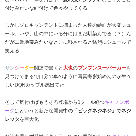
付けみたいな紐付けで色々やってくる
しかしソロキャンテントに捕まった人達の絵面が大変シュ
ール。いや、山の中にいる分にはまだ馴染んでる（？）ん
だが工業地帯みたいなとこに移されると猛烈にシュールで
笑える
サン
シー
ター
関連で書くと
大也
の
ブンブンスーパーカー
を
見つけてまるで自分の車のように写真撮影始めんのが生々
しいDQNカップル感出てた
そして気付けばもうそろ登場から1クール経つ
キャノンボ
ーグ
はというと新たな開発中の
「ビッグネジネジ」
で
ネジ
レッタ
を巨大化