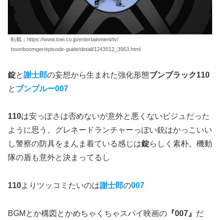
転載：https://www.toei.co.jp/entertainment/tv/
boonboomger/episode-guide/detail/1243512_3963.html
錠
と
謝士郎
の妄想から生まれた強化形態
ブンブラック110
と
ブンブルー007
110
は安っぽさは否めないが意外と悪くないビジュだった
ように思う。グレネードランチャーっぽい銃はかっこいい
し警察の防具をまんま着ている感じは
錠
らしく素朴。機動
隊の盾も意外と決まってるし
110
よりツッコミたいのは
謝士郎
の
007
BGMとか構図とかめちゃくちゃスパイ映画の
『007』
だ