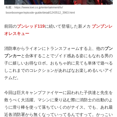
転載：https://www.toei.co.jp/entertainment/tv/
boonboomger/episode-guide/detail/1243512_3963.html
前回の
ブンレッド119
に続いて登場した新メカ
ブンブンレ
オレスキュー
消防車からライオンにトランスフォームする上、他の
ブン
ブンカー
と合体することでゾイド感ある姿にもなれる男の
子に嬉しいお得なロボ。おもちゃ的に見ても単体で遊べる
しこれまでのコレクションがあればなお楽しめるいいアイ
テムだ。
今回は巨大キャンプファイヤーに囚われた子供達と先生を
救うべく大活躍。マシンに乗り込む際に消防士の出動のよ
うに滑り棒を使って落ちていくのがナイス。でも、あれ最
近各消防署から無くなっていってるんですって。かっこい