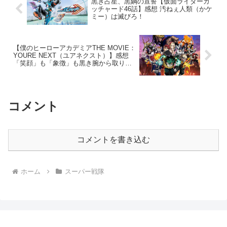
黒き占星、黒鋼の宣誓【仮面ライダーガ
ッチャード46話】感想 汚ねぇ人類（かケ
ミー）は滅びろ！
【僕のヒーローアカデミアTHE MOVIE：
YOURE NEXT（ユアネクスト）】感想
「笑顔」も「象徴」も黒き腕から取り戻
す！
コメント
コメントを書き込む
ホーム
スーパー戦隊