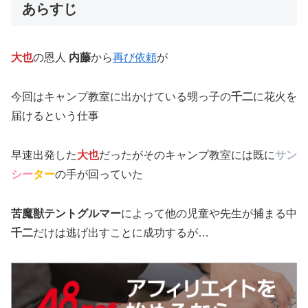
あらすじ
大也
の恩人
内藤
から
再び依頼
が
今回はキャンプ教室に出かけている甥っ子の
千二
に花火を
届けるという仕事
早速出発した
大也
だったがそのキャンプ教室には既に
サン
シー
ター
の手が回っていた
苦魔獣テントグルマー
によって他の児童や先生が捕まる中
千二
だけは逃げ出すことに成功するが…