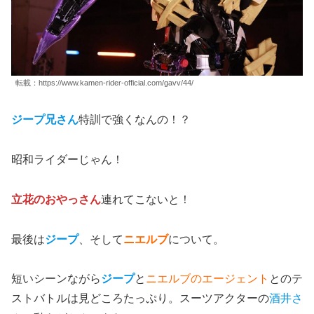
転載：https://www.kamen-rider-official.com/gavv/44/
ジープ兄さん
特訓で強くなんの！？
昭和ライダーじゃん！
立花のおやっさん
連れてこないと！
最後は
ジープ
、そして
ニエルブ
について。
短いシーンながら
ジープ
と
ニエルブのエージェント
とのテ
ストバトルは見どころたっぷり。スーツアクターの
酒井さ