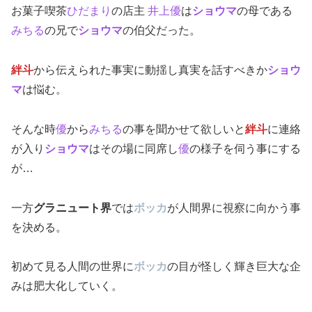
お菓子喫茶
ひだまり
の店主
井上優
は
ショウマ
の母である
みちる
の兄で
ショウマ
の伯父だった。
絆斗
から伝えられた事実に動揺し真実を話すべきか
ショウ
マ
は悩む。
そんな時
優
から
みちる
の事を聞かせて欲しいと
絆斗
に連絡
が入り
ショウマ
はその場に同席し
優
の様子を伺う事にする
が…
一方
グラニュート界
では
ボッカ
が人間界に視察に向かう事
を決める。
初めて見る人間の世界に
ボッカ
の目が怪しく輝き巨大な企
みは肥大化していく。