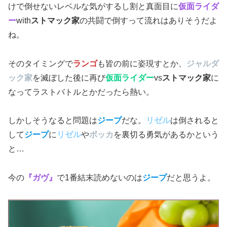
けで倒せないレベルな気がするし割と真面目に
仮面ライダ
ー
with
ストマック家
の共闘で倒すって流れはありそうだよ
ね。
そのタイミングで
ランゴ
も皆の前に姿現すとか、
ジャルダ
ック家
を滅ぼした後に再び
仮面ライダー
vs
ストマック家
に
なってラストバトルとかだったら熱い。
しかしそうなると問題は
ジープ
だな。
リゼル
は倒されると
して
ジープ
に
リゼル
や
ボッカ
を裏切る勇気があるかという
と…
今の
『ガヴ』
で1番結末読めないのは
ジープ
だと思うよ。