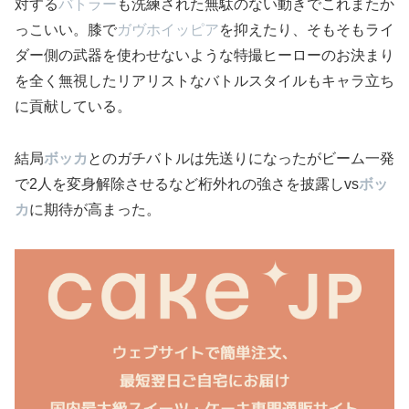
対する
バトラー
も洗練された無駄のない動きでこれまたか
っこいい。膝で
ガヴホイッピア
を抑えたり、そもそもライ
ダー側の武器を使わせないような特撮ヒーローのお決まり
を全く無視したリアリストなバトルスタイルもキャラ立ち
に貢献している。
結局
ボッカ
とのガチバトルは先送りになったがビーム一発
で2人を変身解除させるなど桁外れの強さを披露しvs
ボッ
カ
に期待が高まった。