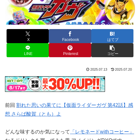
X
Facebook
はてブ
LINE
Pinterest
コピー
2025.07.13
2025.07.20
前回
割れた思いの果てに【仮面ライダーガヴ 第42話】感
想 さらば酸賀（とも）よ
どんな味するのか気になって
「レモネードwithコーヒー」