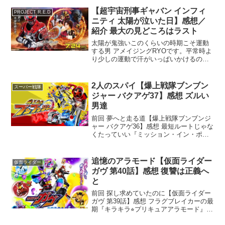
ういう系の言葉をもっと知りたい。辞書
を買おう。赤影参上！な3話を語っていき
【超宇宙刑事ギャバン インフィ
PROJECT R.E.D
ましょうあらすじ...
ニティ 太陽が泣いた日】感想／
紹介 最大の見どころはラスト
太陽が鬼強いこのくらいの時期こそ運動
する男 アメイジングRYOです。平常時よ
り少しの運動で汗がいっぱいかけるので
お得だと思って頑張ってます。あとシン
プルに逆張り精神ですね。今年も夏映画
の時期がやってきた！まずは超ギャバン
2人のスパイ【爆上戦隊ブンブン
スーパー戦隊
の方からネタバレ少な...
ジャー バクアゲ37】感想 ズルい
男達
前回 夢へと走る道【爆上戦隊ブンブンジ
ャー バクアゲ36】感想 最短ルートじゃな
くたっていい『ミッション・イン・ポッ
シブル』観たことない男アメイジング
RYOですスパイものってあんまり知らな
いんですよね。『M.I.B』シリーズとかは
追憶のアラモード【仮面ライダー
仮面ライダー
該当すんの...
ガヴ 第40話】感想 復讐は正義へ
と
前回 探し求めていたのに【仮面ライダー
ガヴ 第39話】感想 フラグブレイカーの最
期『キラキラ⭐︎プリキュアアラモード』で
はキュアパルフェが好きだった男 アメイ