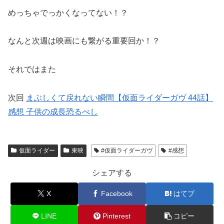
めっちゃでっかくなってない！？
なんと次週は映画にも繋がる重要回か！？
それではまた
次回
まぶしくて戻れない瞬間【仮面ライダーガヴ 44話】
感想 子供の成長恐るべし
仮面ライダー
東映
#仮面ライダーガヴ
#感想
シェアする
X
Facebook
はてブ
LINE
Pinterest
コピー