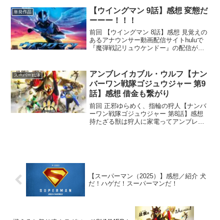
ジングRYOです。リアタイ時にしか見て
ないんで流石に記憶が曖昧だけど好きだ
【ウイングマン 9話】感想 変態だ
単発作品
ったのは...
ーーー！！！
前回 【ウイングマン 8話】感想 見覚えの
あるアナウンサー動画配信サイトhuluで
『魔弾戦記リュウケンドー』の配信が決
まっていて楽しみな男 アメイジングRYO
です。年末に来るんで年始はバラエティ
観たり特撮観たりまったり楽しく過ごせ
アンブレイカブル・ウルフ【ナン
スーパー戦隊
そうです。...
バーワン戦隊ゴジュウジャー 第9
話】感想 借金も繋がり
前回 正邪ゆらめく、指輪の狩人【ナンバ
ーワン戦隊ゴジュウジャー 第8話】感想
持たざる獣は狩人に家電ってアンブレイ
カブル過ぎて皆が壊れるまで使ってたら
電気屋さんが生きていけないんじゃない
かと憂う男 アメイジングRYOです。大体
古くなって買い...
【スーパーマン（2025）】感想／紹介 犬
だ！ハゲだ！スーパーマンだ！