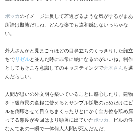
ボッカ
のイメージに反して若過ぎるような気がするがまあ
所詮は擬態だしね。どんな姿でも違和感はないっちゃな
い。
外人さんかと見まごうほどの目鼻立ちのくっきりした顔立
ちで
リゼル
と並んだ時に非常に絵になるのがいいね。制作
としてもそこを意識してのキャスティングで
舟木さん
を選
んだらしい。
人間が思いの外文明を築いていることに感心したり、建物
を下級市民の食糧に使えるとサンプル採取のためだけにビ
ルを倒壊させて目立ちまくったりとにかく全方位を舐め腐
ってる態度が今回はより顕著に出ていた
ボッカ
。ビルの件
なんてあの一瞬で一体何人人間が死んだんだ。