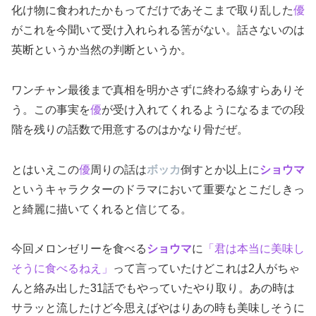
化け物に食われたかもってだけであそこまで取り乱した
優
がこれを今聞いて受け入れられる筈がない。話さないのは
英断というか当然の判断というか。
ワンチャン最後まで真相を明かさずに終わる線すらありそ
う。この事実を
優
が受け入れてくれるようになるまでの段
階を残りの話数で用意するのはかなり骨だぜ。
とはいえこの
優
周りの話は
ボッカ
倒すとか以上に
ショウマ
というキャラクターのドラマにおいて重要なとこだしきっ
と綺麗に描いてくれると信じてる。
今回メロンゼリーを食べる
ショウマ
に
「君は本当に美味し
そうに食べるねえ」
って言っていたけどこれは2人がちゃ
んと絡み出した31話でもやっていたやり取り。あの時は
サラッと流したけど今思えばやはりあの時も美味しそうに