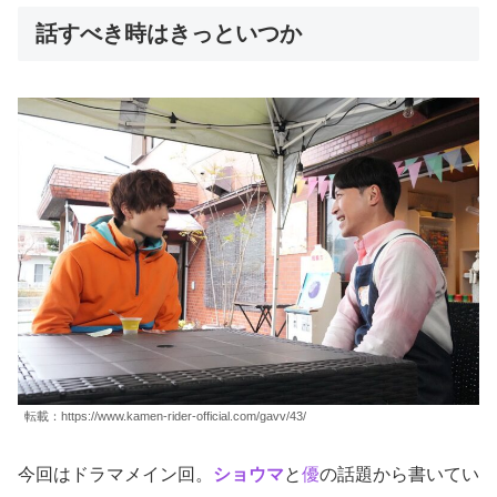
話すべき時はきっといつか
転載：https://www.kamen-rider-official.com/gavv/43/
今回はドラマメイン回。
ショウマ
と
優
の話題から書いてい