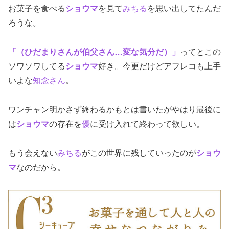
お菓子を食べる
ショウマ
を見て
みちる
を思い出してたんだ
ろうな。
「（ひだまりさんが伯父さん…変な気分だ）」
ってとこの
ソワソワしてる
ショウマ
好き。今更だけどアフレコも上手
いよな
知念さん
。
ワンチャン明かさず終わるかもとは書いたがやはり最後に
は
ショウマ
の存在を
優
に受け入れて終わって欲しい。
もう会えない
みちる
がこの世界に残していったのが
ショウ
マ
なのだから。