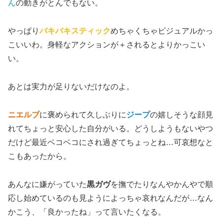
ん
の動きがとんでもない。
やっぱり
バキバキスティック
めちゃくちゃビジュアルかっ
こいいわ。身軽なアクションが＋されるとよりかっこい
い。
あとは実力が足りないだけなのよ。
ニエルブ
に褒められて久しぶりに
ジープ
の嬉しそうな顔見
れてちょっと安心した自分がいる。どうしようもないやつ
だけど最近ベコベコにされ過ぎてちょっとね…可哀想なと
こもあったから。
あんなに嫌がっていた
黒ガヴ
を撫でたりなんやかんやで順
応し始めているのも見ようによっちゃ哀れなんだが…なん
かこう、「良かったね」って言いたくなる。