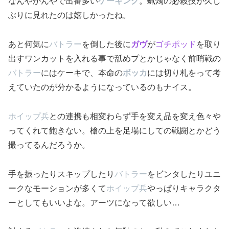
なんやかんやで出番多い
ケーキング
。蝋燭の必殺技が久し
ぶりに見れたのは嬉しかったね。
あと何気に
バトラー
を倒した後に
ガヴ
が
ゴチポッド
を取り
出すワンカットを入れる事で舐めプとかじゃなく前哨戦の
バトラー
にはケーキで、本命の
ボッカ
には切り札をって考
えていたのが分かるようになっているのもナイス。
ホイップ兵
との連携も相変わらず手を変え品を変え色々や
ってくれて飽きない。槍の上を足場にしての戦闘とかどう
撮ってるんだろうか。
手を振ったりスキップしたり
バトラー
をビンタしたりユニ
ークなモーションが多くて
ホイップ兵
やっぱりキャラクタ
ーとしてもいいよな。アーツになって欲しい…