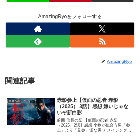
AmazingRyoをフォローする
AmazingRyo
関連記事
赤影参上【仮面の忍者 赤影
単発作品
（2025） 3話】感想 嫌いじゃな
いぞ新白影
前回 信長の影 【仮面の忍者 赤影
（2025）2話】感想 小物が似合う男「参
上」より「見参」派な男 アメイジング
RYOです。顕現とか現出とか降臨とかこ