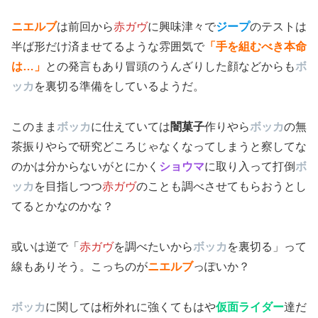
ニエルブ
は前回から
赤ガヴ
に興味津々で
ジープ
のテストは
半ば形だけ済ませてるような雰囲気で
「手を組むべき本命
は…」
との発言もあり冒頭のうんざりした顔などからも
ボ
ッカ
を裏切る準備をしているようだ。
このまま
ボッカ
に仕えていては
闇菓子
作りやら
ボッカ
の無
茶振りやらで研究どころじゃなくなってしまうと察してな
のかは分からないがとにかく
ショウマ
に取り入って打倒
ボ
ッカ
を目指しつつ
赤ガヴ
のことも調べさせてもらおうとし
てるとかなのかな？
或いは逆で「
赤ガヴ
を調べたいから
ボッカ
を裏切る」って
線もありそう。こっちのが
ニエルブ
っぽいか？
ボッカ
に関しては桁外れに強くてもはや
仮面ライダー
達だ