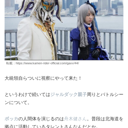
転載：https://www.kamen-rider-official.com/gavv/44/
大統領自らついに視察にやって来た！
というわけで続いては
ジャルダック
親子
周りとバトルシー
ンについて。
ボッカ
の人間体を演じるのは
舟木健さん
。普段は北海道を
拠点に活動しているタレントさんなんだとか。