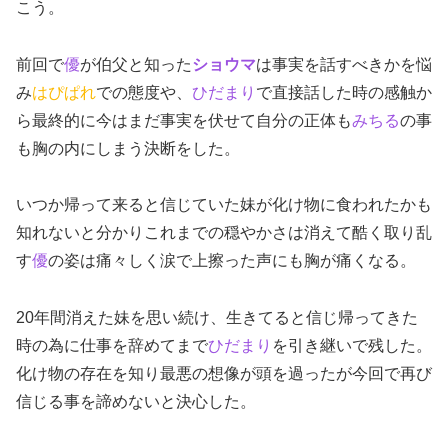
こう。
前回で
優
が伯父と知った
ショウマ
は事実を話すべきかを悩
み
はぴぱれ
での態度や、
ひだまり
で直接話した時の感触か
ら最終的に今はまだ事実を伏せて自分の正体も
みちる
の事
も胸の内にしまう決断をした。
いつか帰って来ると信じていた妹が化け物に食われたかも
知れないと分かりこれまでの穏やかさは消えて酷く取り乱
す
優
の姿は痛々しく涙で上擦った声にも胸が痛くなる。
20年間消えた妹を思い続け、生きてると信じ帰ってきた
時の為に仕事を辞めてまで
ひだまり
を引き継いで残した。
化け物の存在を知り最悪の想像が頭を過ったが今回で再び
信じる事を諦めないと決心した。