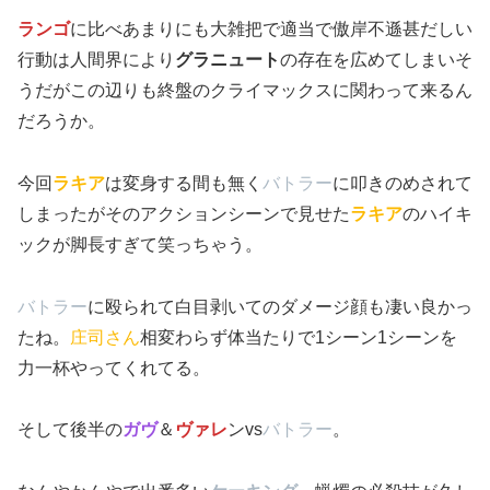
ランゴ
に比べあまりにも大雑把で適当で傲岸不遜甚だしい
行動は人間界により
グラニュート
の存在を広めてしまいそ
うだがこの辺りも終盤のクライマックスに関わって来るん
だろうか。
今回
ラキア
は変身する間も無く
バトラー
に叩きのめされて
しまったがそのアクションシーンで見せた
ラキア
のハイキ
ックが脚長すぎて笑っちゃう。
バトラー
に殴られて白目剥いてのダメージ顔も凄い良かっ
たね。
庄司さん
相変わらず体当たりで1シーン1シーンを
力一杯やってくれてる。
そして後半の
ガヴ
＆
ヴァレ
ンvs
バトラー
。