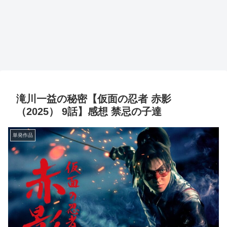
滝川一益の秘密【仮面の忍者 赤影
（2025） 9話】感想 禁忌の子達
単発作品