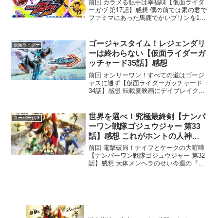
前回 カラメる触手は幸福味【仮面ライダ
ーガヴ 第17話】感想 僕の前では素の君で
ファミマにあった馬鹿でかいプリンを1人
で食べれる男 アメイジングRYOです今、
ミニストップに似たようなのあります
ね。好きなスイーツランキングでもプリ
ゴージャスタイム！レジェンダリ
仮面ライダー
ンは上位よ。...
ーは終わらない【仮面ライダーガ
ッチャード35話】感想
前回 オンリーワン！すべての道はゴージ
ャスに通ず【仮面ライダーガッチャード
34話】感想 転載夏映画にデイブレイク来
るゥゥゥ！！！今回のラストでテンショ
ン爆上がった男 アメイジングRYOです私
実はガッチャードではデイブレイクが一
世界を選べ！究極最終剣【ナンバ
スーパー戦隊
番好きでして…...
ーワン戦隊ゴジュウジャー 第33
話】感想 これがホントの人神一
体！
前回 電撃破局！ナイフとケークの大喧嘩
【ナンバーワン戦隊ゴジュウジャー 第32
話】感想 大体メンヘラのせい今週の『補
ジュウ計画』がシリアス過ぎてびっくり
した男 アメイジングRYOです。懺悔室と
は名ばかりで毎回好き放題してるのに今
回はなんであ...