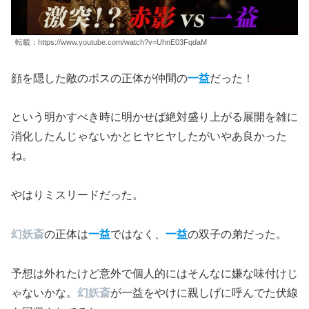
転載：https://www.youtube.com/watch?v=UhnE03FqdaM
顔を隠した敵のボスの正体が仲間の
一益
だった！
という明かすべき時に明かせば絶対盛り上がる展開を雑に
消化したんじゃないかとヒヤヒヤしたがいやあ良かった
ね。
やはりミスリードだった。
幻妖斎
の正体は
一益
ではなく、
一益
の双子の弟だった。
予想は外れたけど意外で個人的にはそんなに嫌な味付けじ
ゃないかな。
幻妖斎
が一益をやけに親しげに呼んでた伏線