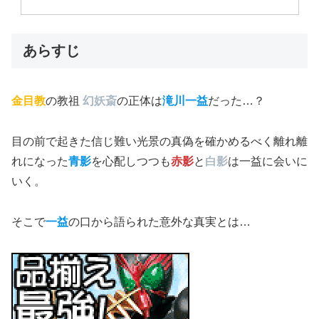
あらすじ
金目教
の教祖
幻妖斎
の正体は
滝川一益
だった…？
目の前で起きた信じ難い光景の真偽を確かめるべく離れ離
れになった
青影
を心配しつつも
赤影
と
白影
は一益に会いに
いく。
そこで
一益
の口から語られた意外な真実とは…