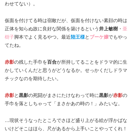
わせてない）。
仮面を付けてる時は宿敵だが、仮面を付けない素顔の時は
正体を知らぬ故に良好な関係を築けるという
井上敏樹
・
亜
樹子
脚本でよく見るやつ。最近
陸王様
と
ブーケ嬢
でもやっ
てたね。
赤影
の残した手巾を
百合
が所持してることをドラマ的に生
かしていくんだと思うがどうなるか。せっかくだしドラマ
チックなのを期待したい。
赤影
と
黒影
の死闘がまさにたけなわって時に
黒影
が
赤影
の
手巾を落としちゃって「まさかあの時の！」みたいな。
…現状そうなったところでさほど盛り上がる絵が浮かばな
いけどそこはほら、尺があるから上手いことやってくれ！