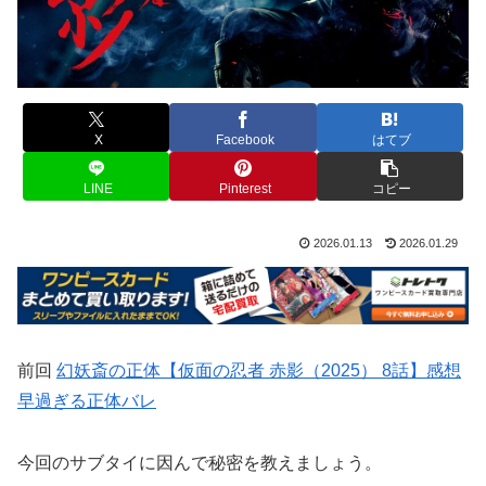
X
Facebook
はてブ
LINE
Pinterest
コピー
2026.01.13
2026.01.29
前回
幻妖斎の正体【仮面の忍者 赤影（2025） 8話】感想
早過ぎる正体バレ
今回のサブタイに因んで秘密を教えましょう。