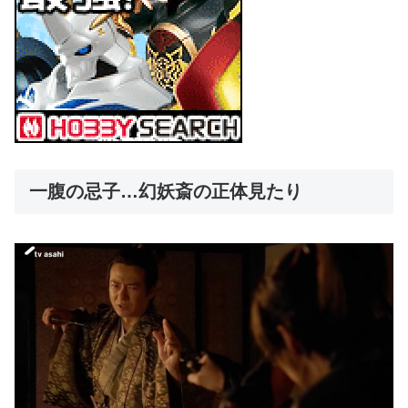
一腹の忌子…幻妖斎の正体見たり