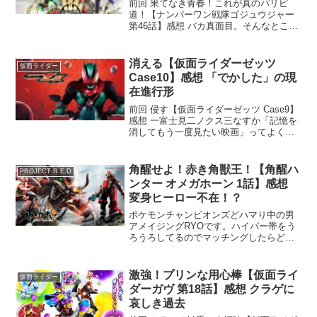
て
前回 果てなき青春！これが真のパリピ
道！【ナンバーワン戦隊ゴジュウジャー
第46話】感想 バカ真面目。そんなところ
も好き無事『ゴジュウジャー ファイナル
ライブツアー』のチケットが当たった男
アメイジングRYOです。気が早いけど去
消える【仮面ライダーゼッツ
仮面ライダー
年同様記事に...
Case10】感想 「でかした」の現
在進行形
前回 侵す【仮面ライダーゼッツ Case9】
感想 一富士見二ノクス三なすか「記憶を
消してもう一度見たい映画」ってよく言
うけど、二回目だからこそ気付けること
を大事にしたいのであんまりそう言う風
に考えたことがない男 アメイジングRYO
角醒​せよ！赤き角獣​王！【角醒​ハ
PROJECT R.E.D
です私の場...
ンター オメガホーン 1話】感想
変身ヒーロー不在！？
ポケモンチャンピオンズどハマり中の男
アメイジングRYOです。ハイパー帯をう
ろうろしてるのでマッチングしたらどう
ぞよろしく。最近お気に入りは重力パで
すね。PROJECT R.E.D第二弾が放送スタ
ート！これまでの特撮ヒーローとは一風
激強！プリンな用心棒【仮面ライ
仮面ライダー
変わった...
ダーガヴ 第18話】感想 クラゲに
哀しき過去