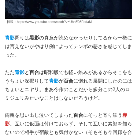
転載：https://www.youtube.com/watch?v=UhnE03FqdaM
青影
周りは
黒影
の真意が読めなかったりしてるから一概に
は言えないがやはり例によってテンポの悪さを感じてしま
った。
ただ
青影
と
百合
は昭和版でも軽い絡みがあるからそこをも
うちょい深掘りして
青影
が
百合
に惚れる展開にしたのには
ちょいとニヤリ。まあ今作のことだから多分この2人のロ
ミジュリみたいなことはしないだろうけど。
両親を思い出し泣いてしまった
百合
にそっと寄り添う
赤
影
。互いに仮面は付けておらず、そして互いに素顔を知ら
ないので相手が宿敵とも気付かない（そもそも今回顔を合