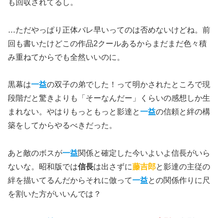
も回収されてるし。
…ただやっぱり正体バレ早いってのは否めないけどね。前
回も書いたけどこの作品2クールあるからまだまだ色々積
み重ねてからでも全然いいのに。
黒幕は
一益
の双子の弟でした！って明かされたところで現
段階だと驚きよりも「そーなんだー」くらいの感想しか生
まれない。やはりもっともっと影達と
一益
の信頼と絆の構
築をしてからやるべきだった。
あと敵のボスが
一益
関係と確定した今いよいよ信長がいら
ないな。昭和版では
信長
は出さずに
藤吉郎
と影達の主従の
絆を描いてるんだからそれに倣って
一益
との関係作りに尺
を割いた方がいいんでは？