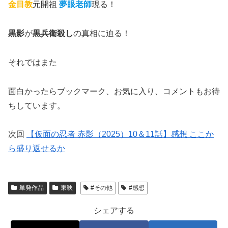
金目教
元開祖
夢眼老師
現る！
黒影
が
黒兵衛殺し
の真相に迫る！
それではまた
面白かったらブックマーク、お気に入り、コメントもお待
ちしています。
次回
【仮面の忍者 赤影（2025）10＆11話】感想 ここか
ら盛り返せるか
単発作品
東映
#その他
#感想
シェアする