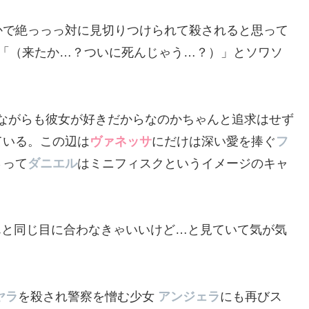
かで絶っっっ対に見切りつけられて殺されると思って
と「（来たか…？ついに死んじゃう…？）」とソワソ
ながらも彼女が好きだからなのかちゃんと追求はせず
ている。この辺は
ヴァネッサ
にだけは深い愛を捧ぐ
フ
さって
ダニエル
はミニフィスクというイメージのキャ
んと同じ目に合わなきゃいいけど…と見ていて気が気
ヤラ
を殺され警察を憎む少女
アンジェラ
にも再びス