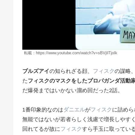
転載：https://www.youtube.com/watch?v=sBVjIlTjoIk
ブルズアイ
の知られざる顔、
フィスク
の謀略
た
フィスクのマスクをしたプロパガンダ活動
だ爆発まではいかない溜め回だった2話。
1番印象的なのは
ダニエル
が
フィスク
に詰めら
無能ではないが若者らしく浅慮で増長しやす
回れてるが故に
フィスク
すら手玉に取ってい