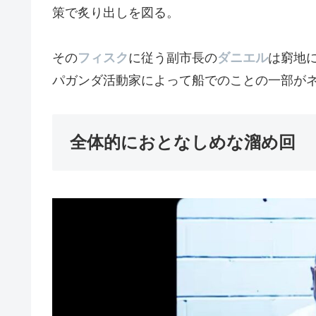
策で炙り出しを図る。
その
フィスク
に従う副市長の
ダニエル
は窮地
パガンダ活動家によって船でのことの一部が
全体的におとなしめな溜め回