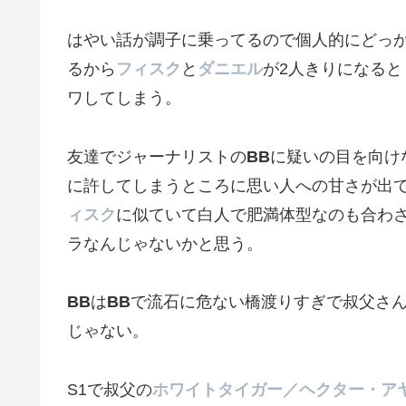
はやい話が調子に乗ってるので個人的にどっ
るから
フィスク
と
ダニエル
が2人きりになる
ワしてしまう。
友達でジャーナリストの
BB
に疑いの目を向け
に許してしまうところに思い人への甘さが出
ィスク
に似ていて白人で肥満体型なのも合わ
ラなんじゃないかと思う。
BB
は
BB
で流石に危ない橋渡りすぎで叔父さ
じゃない。
S1で叔父の
ホワイトタイガー／ヘクター・ア