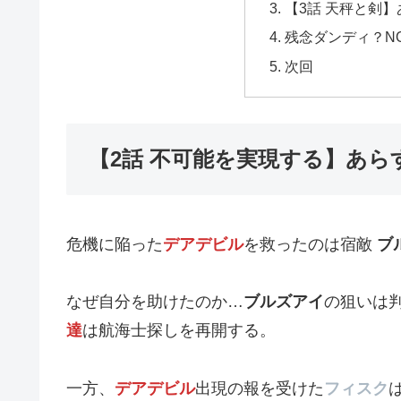
【3話 天秤と剣
残念ダンディ？N
次回
【2話 不可能を実現する】あら
危機に陥った
デアデビル
を救ったのは宿敵
ブ
なぜ自分を助けたのか…
ブルズアイ
の狙いは
達
は航海士探しを再開する。
一方、
デアデビル
出現の報を受けた
フィスク