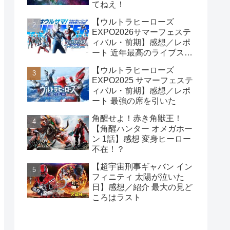
てねえ！
【ウルトラヒーローズ
EXPO2026サマーフェステ
ィバル・前期】感想／レポ
ート 近年最高のライブステ
ージを見逃すな！
【ウルトラヒーローズ
EXPO2025 サマーフェステ
ィバル・前期】感想／レポ
ート 最強の席を引いた
角醒​せよ！赤き角獣​王！
【角醒​ハンター オメガホー
ン 1話】感想 変身ヒーロー
不在！？
【超宇宙刑事ギャバン イン
フィニティ 太陽が泣いた
日】感想／紹介 最大の見ど
ころはラスト